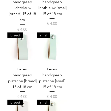
handgreep
handgreep
lichtblauw
lichtblauw [smal]
[breed] 15 of 18
15 of 18 cm
cm
Prijs
€ 4,00
Prijs
€ 4,00
breed
smal
Leren
Leren
handgreep
handgreep
pistache [breed]
pistache [smal]
15 of 18 cm
15 of 18 cm
Prijs
Prijs
€ 4,00
€ 4,00
breed
smal