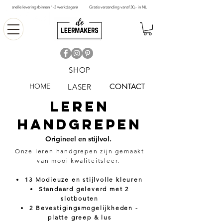
snelle levering (binnen 1-3 werkdagen)
Gratis verzending vanaf 30,- in NL
SHOP
HOME
CONTACT
LASER
LEREN
HANDGREPEN
Origineel en stijlvol.
Onze leren handgrepen zijn gemaakt
van mooi kwaliteitsleer.
13 Modieuze en stijlvolle kleuren
Standaard geleverd met 2
slotbouten
2 Bevestigingsmogelijkheden -
platte greep & lus