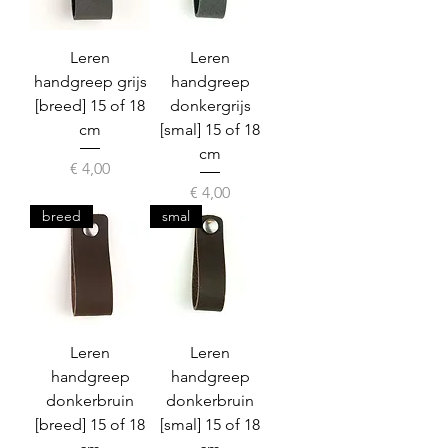
Leren
Leren
handgreep grijs
handgreep
[breed] 15 of 18
donkergrijs
cm
[smal] 15 of 18
cm
Prijs
€ 4,00
Prijs
€ 4,00
breed
smal
Leren
Leren
handgreep
handgreep
donkerbruin
donkerbruin
[breed] 15 of 18
[smal] 15 of 18