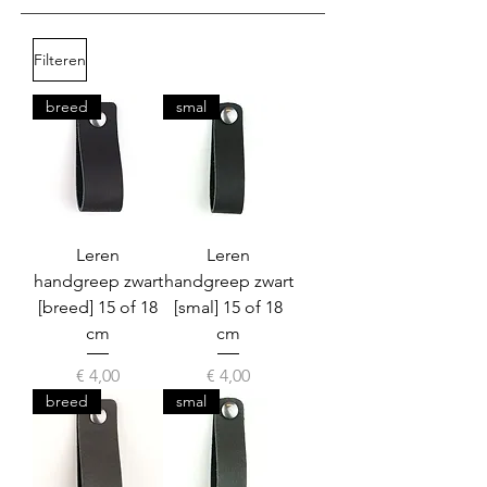
Filteren
breed
smal
Leren
Leren
handgreep zwart
handgreep zwart
[breed] 15 of 18
[smal] 15 of 18
cm
cm
Prijs
Prijs
€ 4,00
€ 4,00
breed
smal