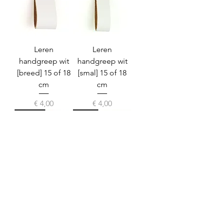
Leren
Leren
handgreep wit
handgreep wit
[breed] 15 of 18
[smal] 15 of 18
cm
cm
Prijs
Prijs
€ 4,00
€ 4,00
breed
smal
Leren
Leren
handgreep
handgreep
cognac [breed]
cognac [smal] 15
15 of 18 cm
of 18 cm