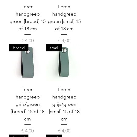
Leren
Leren
handgreep
handgreep
groen [breed] 15
groen [smal] 15
of 18 cm
of 18 cm
Prijs
Prijs
€ 4,00
€ 4,00
breed
smal
Leren
Leren
handgreep
handgreep
grijs/groen
grijs/groen
[breed] 15 of 18
[smal] 15 of 18
cm
cm
Prijs
Prijs
€ 4,00
€ 4,00