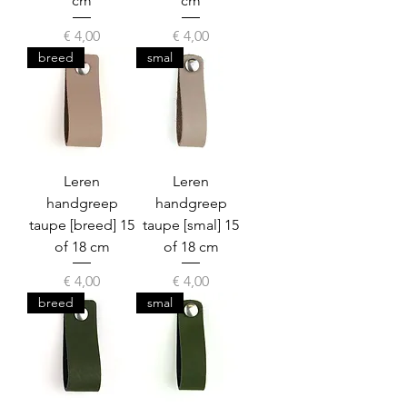
cm
cm
Prijs
Prijs
€ 4,00
€ 4,00
breed
smal
Leren
Leren
handgreep
handgreep
taupe [breed] 15
taupe [smal] 15
of 18 cm
of 18 cm
Prijs
Prijs
€ 4,00
€ 4,00
breed
smal