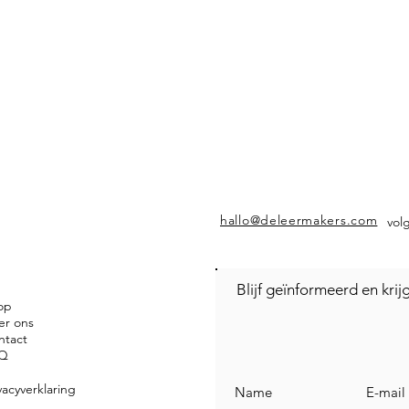
hallo@deleermakers.com
vol
Blijf geïnformeerd en kri
op
er ons
ntact
Q
vacyverklaring