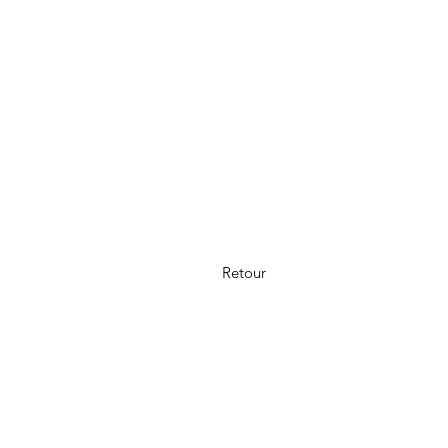
Retour
Al onze producten worden met de gr
Heeft u toch een klacht? Dan kunt 