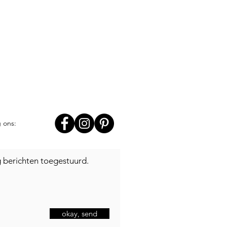
g ons:
jg berichten toegestuurd.
okay, send