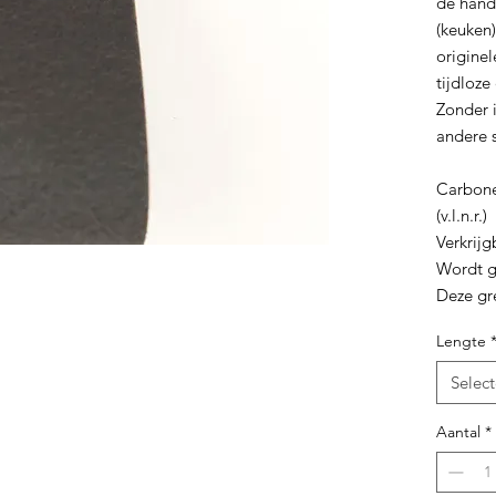
de hand
(keuken)
origine
tijdloze
Zonder 
andere st
Carbone 
(v.l.n.r.)
Verkrijg
Wordt g
Deze gr
Lengte
Selec
Aantal
*