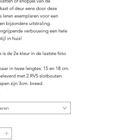
vatten of knopjes van de
kast of deur eens door deze
le leren exemplaren voor een
 en bijzondere uitstraling.
ingrijpende verbouwing een hele
ijl in huis!
is de 2e kleur in de laatste foto
baar in twee lengtes: 15 en 18 cm.
eleverd met 2 RVS slotbouten.
epen zijn 3cm. breed.
*
teren