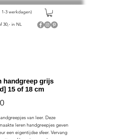
en 1-3 werkdagen)
f 30,- in NL
n handgreep grijs
d] 15 of 18 cm
Prijs
00
andgreepjes van leer. Deze
aakte leren handgreepjes geven
ieur een eigentijdse sfeer. Vervang