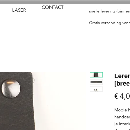
CONTACT
LASER
snelle levering (binn
Gratis verzending vana
Lere
[bree
€ 4,
Mooie h
handgem
je inter