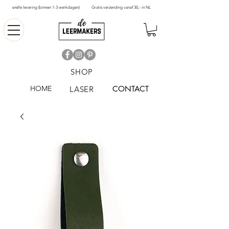
snelle levering (binnen 1-3 werkdagen)
Gratis verzending vanaf 30,- in NL
SHOP
HOME
CONTACT
LASER