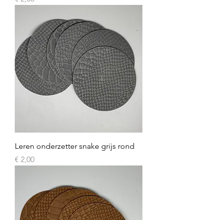
Leren onderzetter snake grijs rond
Prijs
€ 2,00