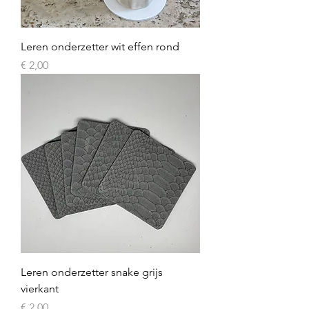
Leren onderzetter wit effen rond
Prijs
€ 2,00
Leren onderzetter snake grijs
vierkant
Prijs
€ 2,00