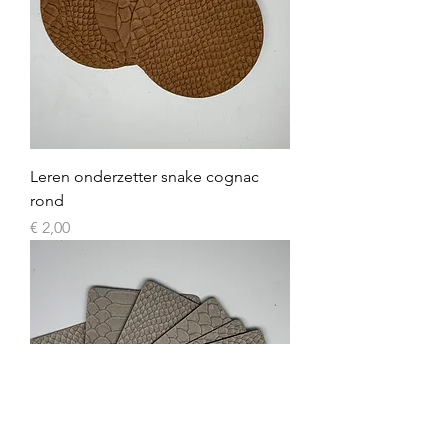
Leren onderzetter snake cognac
rond
Prijs
€ 2,00