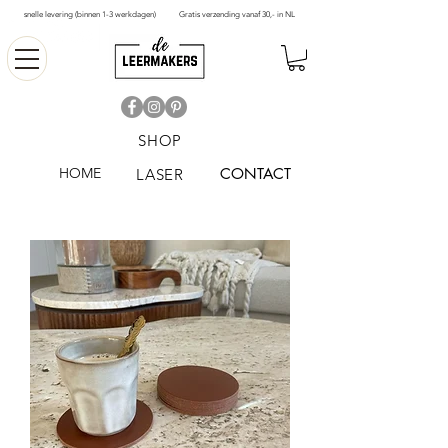
snelle levering (binnen 1-3 werkdagen)
Gratis verzending vanaf 30,- in NL
SHOP
HOME
CONTACT
LASER