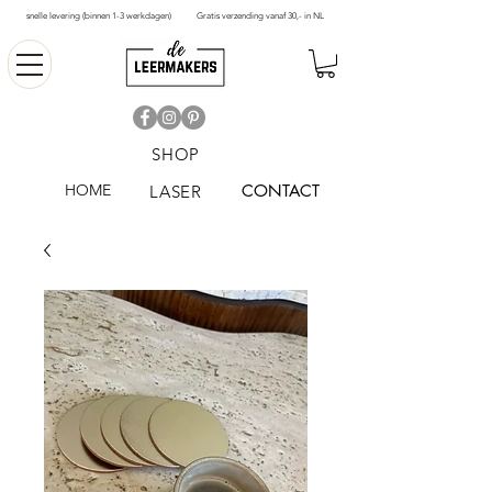
snelle levering (binnen 1-3 werkdagen)
Gratis verzending vanaf 30,- in NL
SHOP
HOME
CONTACT
LASER