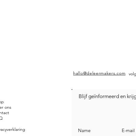
hallo@deleermakers.com
vol
Blijf geïnformeerd en kri
op
er ons
ntact
Q
vacyverklaring