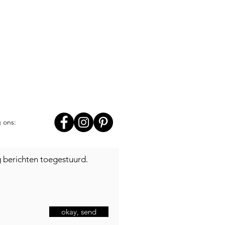
g ons:
jg berichten toegestuurd.
okay, send