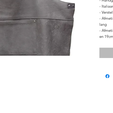
- Hand
- Italiaa
- Verste
- Afmet
lang
- Afmet
en 19cm