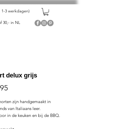
en 1-3 werkdagen)
f 30,- in NL
t delux grijs
Prijs
,95
horten zijn handgemaakt in
ds van Italiaans leer.
oor in de keuken en bij de BBQ.