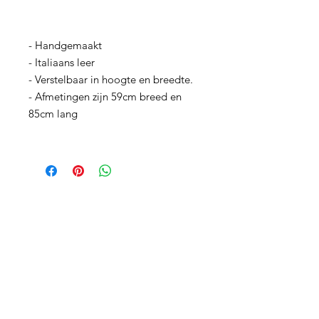
- Handgemaakt
- Italiaans leer
- Verstelbaar in hoogte en breedte.
- Afmetingen zijn 59cm breed en
85cm lang
Blijf geïnformeerd en krijg
berichten toegestuurd.