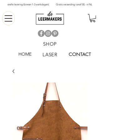
snelle levering (binnen 1-3 werkdagen)
Gratis verzending vanaf 30,- in NL
SHOP
HOME
CONTACT
LASER