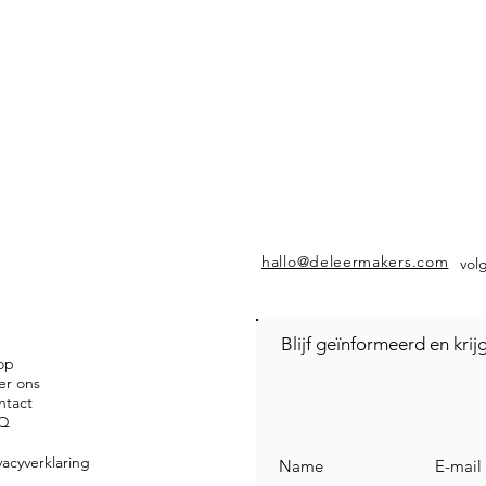
hallo@deleermakers.com
vol
Blijf geïnformeerd en kri
op
er ons
ntact
Q
vacyverklaring