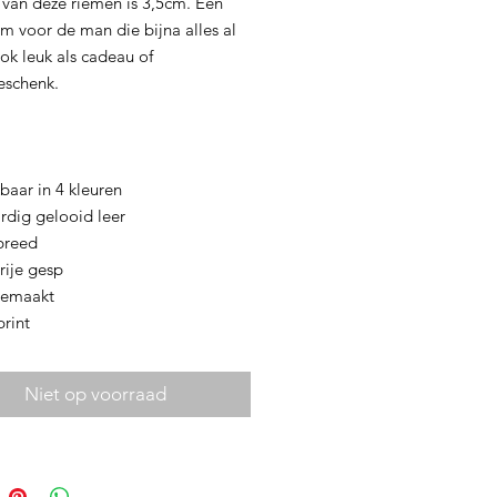
 van deze riemen is 3,5cm. Een
em voor de man die bijna alles al
ok leuk als cadeau of
eschenk.
baar in 4 kleuren
rdig gelooid leer
breed
rije gesp
gemaakt
rint
Niet op voorraad