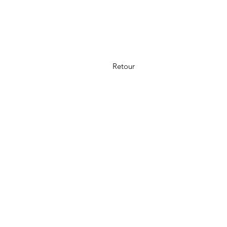
Retour
Al onze producten worden met de gr
Heeft u toch een klacht? Dan kunt 