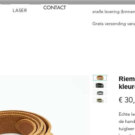
CONTACT
LASER
snelle levering (binn
Gratis verzending vana
Riem
kleu
€ 30
Echte l
de hand
tuigleer