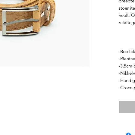
breedte
stoer it
heeft. O
relatieg
-Beschik
-Plantaa
-3,5cm 
-Nikkelv
-Hand 
-Croco p