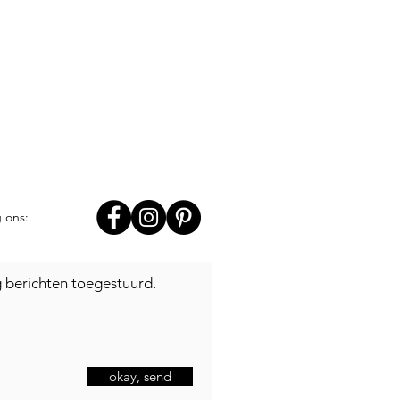
g ons:
jg berichten toegestuurd.
okay, send