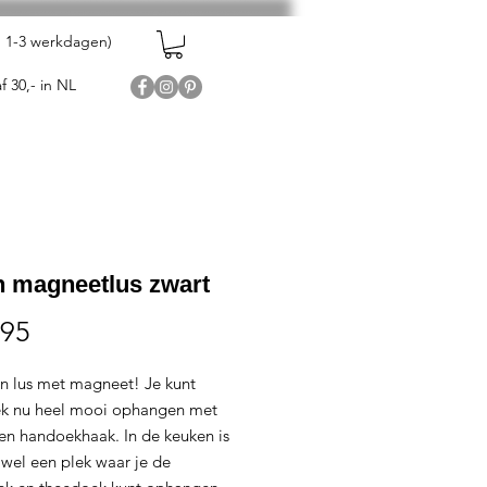
en 1-3 werkdagen)
f 30,- in NL
n magneetlus zwart
Prijs
,95
en lus met magneet! Je kunt
k nu heel mooi ophangen met
ren handoekhaak. In de keuken is
d wel een plek waar je de