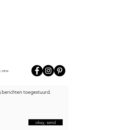
g ons:
jg berichten toegestuurd.
okay, send