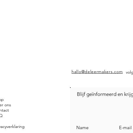
hallo@deleermakers.com
vol
Blijf geïnformeerd en kri
op
er ons
ntact
Q
vacyverklaring