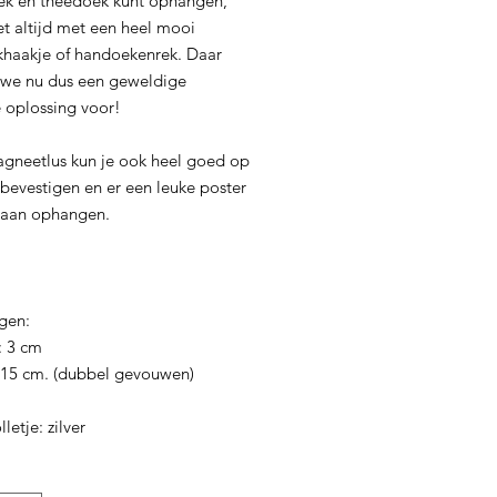
k en theedoek kunt ophangen,
et altijd met een heel mooi
haakje of handoekenrek. Daar
we nu dus een geweldige
le oplossing voor!
gneetlus kun je ook heel goed op
bevestigen en er een leuke poster
t aan ophangen.
ngen:
: 3 cm
 15 cm. (dubbel gevouwen)
letje: zilver