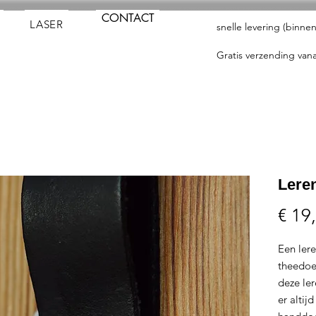
CONTACT
LASER
snelle levering (binn
Gratis verzending vana
Lere
€ 19
Een ler
theedoe
deze le
er altij