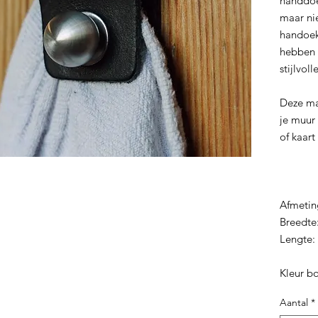
handdoe
maar ni
handoek
hebben 
stijlvol
Deze ma
je muur 
of kaar
Afmeti
Breedte
Lengte:
Kleur bol
Aantal
*