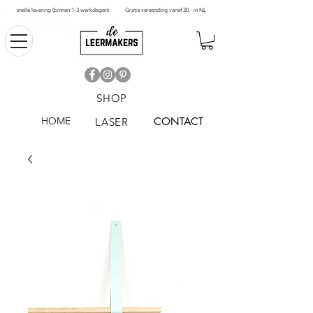
snelle levering (binnen 1-3 werkdagen)
Gratis verzending vanaf 30,- in NL
SHOP
HOME
CONTACT
LASER