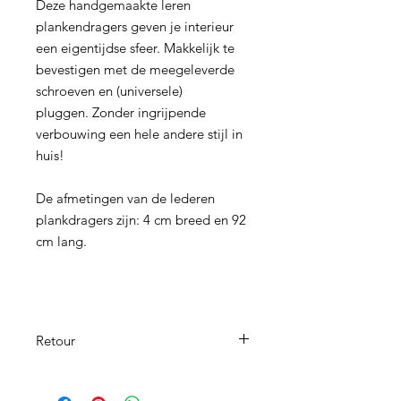
Deze handgemaakte leren
plankendragers geven je interieur
een eigentijdse sfeer. Makkelijk te
bevestigen met de meegeleverde
schroeven en (universele)
pluggen. Zonder ingrijpende
verbouwing een hele andere stijl in
huis!
De afmetingen van de lederen
plankdragers zijn: 4 cm breed en 92
cm lang.
Retour
Al onze producten worden met de
grootste zorg speciaal voor u op maat