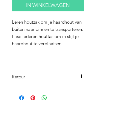
IN WINKELWAGEN
Leren houtzak om je haardhout van
buiten naar binnen te transporteren.
Luxe lederen houttas om in stijl je
haardhout te verplaatsen.
Retour
Al onze producten worden met de
grootste zorg speciaal voor u op maat
gemaakt. Retourneren is daarom niet
mogelijk.
Heeft u toch een klacht? Dan kunt u
altijd contact met ons opnemen via
hallo@deleermakers.com.