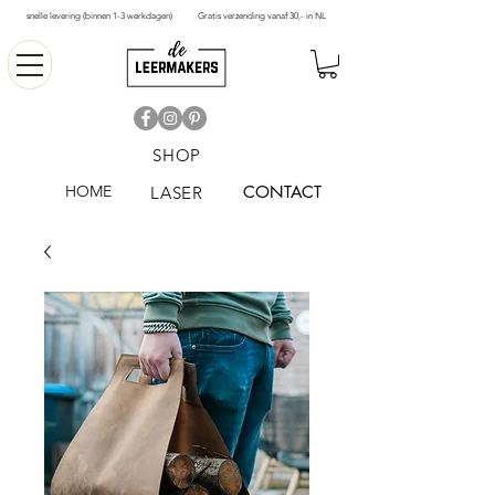
snelle levering (binnen 1-3 werkdagen)
Gratis verzending vanaf 30,- in NL
SHOP
HOME
CONTACT
LASER