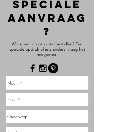
SPECIALE
AANVRAAG
?
Wilt u een groot aantal bestellen? Een
speciale opdruk of iets anders, vraag het
ons gerust!