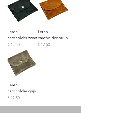
Leren
Leren
cardholder zwart
cardholder bruin
Prijs
Prijs
€ 17,50
€ 17,50
Leren
cardholder grijs
Prijs
€ 17,50